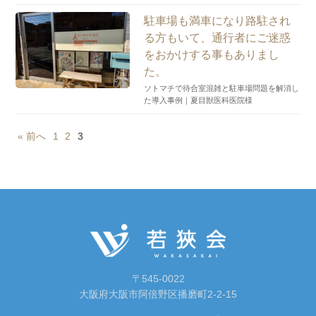
駐車場も満車になり路駐され
る方もいて、通行者にご迷惑
をおかけする事もありまし
た。
ソトマチで待合室混雑と駐車場問題を解消し
た導入事例｜夏目獣医科医院様
« 前へ
1
2
3
〒545-0022
大阪府大阪市阿倍野区播磨町2-2-15