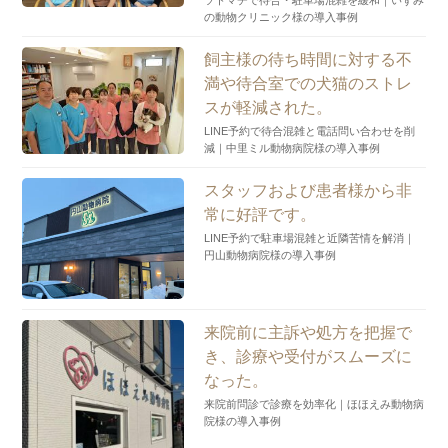
の動物クリニック様の導入事例
飼主様の待ち時間に対する不
満や待合室での犬猫のストレ
スが軽減された。
LINE予約で待合混雑と電話問い合わせを削
減｜中里ミル動物病院様の導入事例
スタッフおよび患者様から非
常に好評です。
LINE予約で駐車場混雑と近隣苦情を解消｜
円山動物病院様の導入事例
来院前に主訴や処方を把握で
き、診療や受付がスムーズに
なった。
来院前問診で診療を効率化｜ほほえみ動物病
院様の導入事例